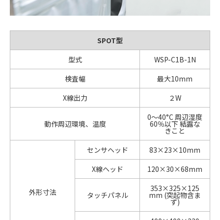
SPOT型
型式
WSP-C1B-1N
検査幅
最大10mm
X線出力
２W
0～40°C 周辺湿度
動作周辺環境、温度
60％以下 結露な
きこと
センサヘッド
83×23×10mm
X線ヘッド
120×30×68mm
353×325×125
外形寸法
タッチパネル
mm (突起物含ま
ず)